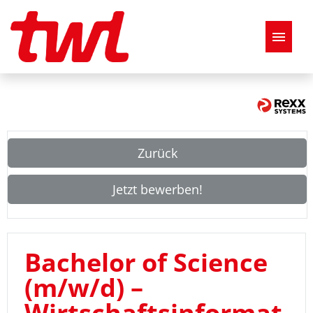
Deutsch
Stellenangebote
Zurück
FAQ
Jetzt bewerben!
Bachelor of Science
(m/w/d) –
Wirtschaftsinformat